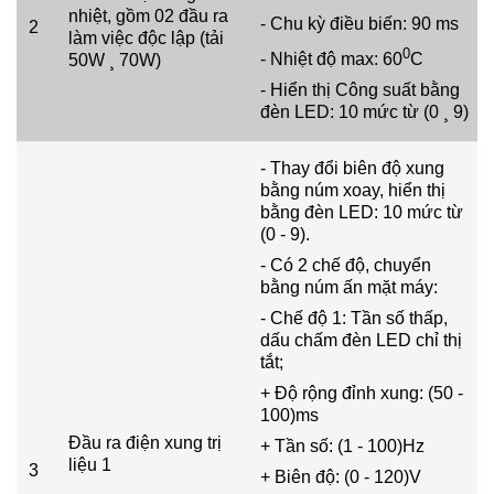
nhiệt, gồm 02 đầu ra
- Chu kỳ điều biến: 90 ms
2
làm việc độc lập (tải
0
- Nhiệt độ max: 60
C
50W ¸ 70W)
- Hiển thị Công suất bằng
đèn LED: 10 mức từ (0 ¸ 9)
- Thay đổi biên độ xung
bằng núm xoay, hiển thị
bằng đèn LED: 10 mức từ
(0 - 9).
- Có 2 chế độ, chuyển
bằng núm ấn mặt máy:
- Chế độ 1: Tần số thấp,
dấu chấm đèn LED chỉ thị
tắt;
+ Độ rộng đỉnh xung: (50 -
100)ms
Đầu ra điện xung trị
+ Tần số: (1 - 100)Hz
liệu 1
3
+ Biên độ: (0 - 120)V