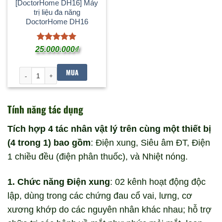
[DoctorHome DH16] Máy
trị liệu đa năng
DoctorHome DH16
Được xếp
25.000.000
₫
hạng
5
5
sao
MUA
[DoctorHome DH16] Máy trị liệu đa năng DoctorHome DH16 số lư
Tính năng tác dụng
Tích hợp 4 tác nhân vật lý trên cùng một thiết bị
(4 trong 1) bao gồm
: Điện xung, Siêu âm ĐT, Điện
1 chiều đều (điện phân thuốc), và Nhiệt nóng.
1. Chức năng Điện xung
: 02 kênh hoạt động độc
lập, dùng trong các chứng đau cổ vai, lưng, cơ
xương khớp do các nguyên nhân khác nhau; hỗ trợ