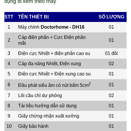
dụng đi kèm theo máy
STT
TÊN THIẾT BỊ
SỐ LƯỢNG
1
Máy chính
Doctorhome - DH16
01
Cáp điện phân + Cực Điện phân
2
01
mắt
3
Điện cực Nhiệt + điện phân cao su
01
đôi
4
Cáp đa năng Nhiệt, Điện xung
02
5
Điện cực Nhiệt + Điện xung cao su
01
2
6
01
Đầu phát siêu âm có nút bấm 5cm
7
Lõi cầu chì dự phòng
02
8
Tài liệu hướng dẫn sử dụng
01
9
Giấy chứng nhận xuất xưởng
01
10
Giấy bảo hành
01