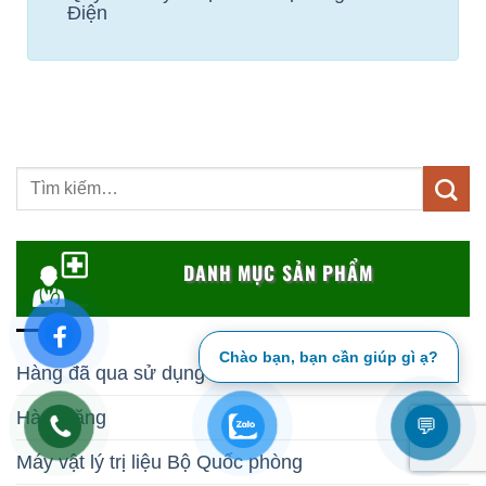
Điện
DANH MỤC SẢN PHẨM
Chào bạn, bạn cần giúp gì ạ?
Hàng đã qua sử dụng
Hàng tặng
💬
Máy vật lý trị liệu Bộ Quốc phòng