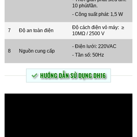
10 phút/lần.
- Công suất phát: 1,5 W
Độ cách điện vỏ máy: ≥
7
Độ an toàn điện
10MΩ / 2500 V
- Điện lưới: 220VAC
8
Nguồn cung cấp
- Tần số: 50Hz
HƯỚNG DẪN SỬ DỤNG DH16