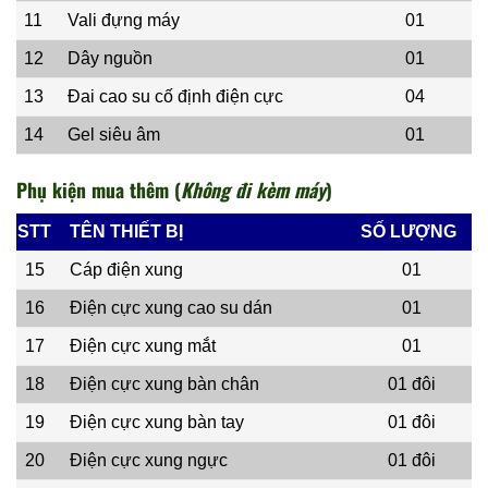
11
Vali đựng máy
01
12
Dây nguồn
01
13
Đai cao su cố định điện cực
04
14
Gel siêu âm
01
Phụ kiện mua thêm (
Không đi kèm máy
)
STT
TÊN THIẾT BỊ
SỐ LƯỢNG
15
Cáp điện xung
01
16
Điện cực xung cao su dán
01
17
Điện cực xung mắt
01
18
Điện cực xung bàn chân
01
đôi
19
Điện cực xung bàn tay
01
đôi
20
Điện cực xung ngực
01
đôi