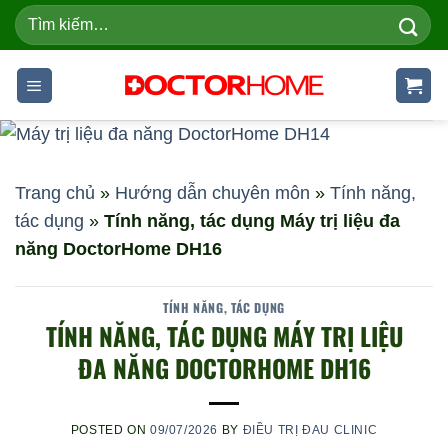
Skip
Tìm
kiếm:
to
content
Trang chủ
»
Hướng dẫn chuyên môn
»
Tính năng,
tác dụng
»
Tính năng, tác dụng Máy trị liệu đa
năng DoctorHome DH16
TÍNH NĂNG, TÁC DỤNG
TÍNH NĂNG, TÁC DỤNG MÁY TRỊ LIỆU
ĐA NĂNG DOCTORHOME DH16
POSTED ON
09/07/2026
BY
ĐIỀU TRỊ ĐAU CLINIC