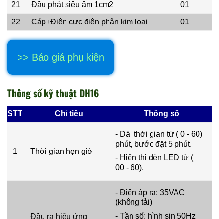
21
Đầu phát siêu âm 1cm2
01
22
Cáp+Điện cực điện phân kim loại
01
>> Báo giá phụ kiện
Thông số kỹ thuật DH16
STT
Chỉ tiêu
Thông số
- Dải thời gian từ ( 0 - 60)
phút, bước đặt 5 phút.
1
Thời gian hẹn giờ
- Hiển thị đèn LED từ (
00 - 60).
- Điện áp ra: 35VAC
(không tải).
- Tần số: hình sin 50Hz
Đầu ra hiệu ứng