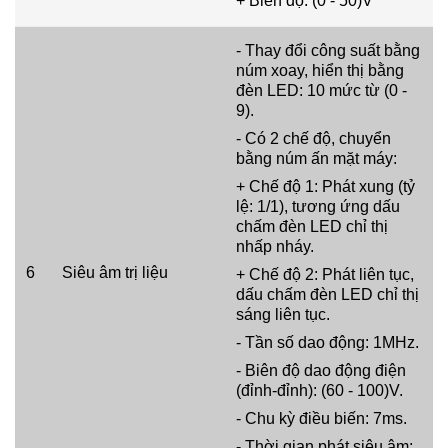
+ Biên độ: (0 - 50)V
- Thay đổi công suất bằng
núm xoay, hiển thị bằng
đèn LED: 10 mức từ (0 -
9).
- Có 2 chế độ, chuyển
bằng núm ấn mặt máy:
+ Chế độ 1: Phát xung (tỷ
lệ: 1/1), tương ứng dấu
chấm đèn LED chỉ thị
nhấp nháy.
6
Siêu âm trị liệu
+ Chế độ 2: Phát liên tục,
dấu chấm đèn LED chỉ thị
sáng liên tục.
- Tần số dao động: 1MHz.
- Biên độ dao động điện
(đỉnh-đỉnh): (60 - 100)V.
- Chu kỳ điều biến: 7ms.
- Thời gian phát siêu âm: