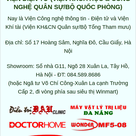
trang
NGHỆ QUÂN SỰ/BỘ QUỐC PHÒNG)
sản
phẩm
Nay là Viện Công nghệ thông tin - Điện tử và Viện
Khí tài (Viện KH&CN Quân sự/Bộ Tổng Tham mưu)
Địa chỉ: Số 17 Hoàng Sâm, Nghĩa Đô, Cầu Giấy, Hà
Nội
Showroom: Số nhà G11, Ngõ 28 Xuân La, Tây Hồ,
Hà Nội - ĐT: 084.589.8686
(hoặc Ngã tư Võ Chí Công-Xuân La cạnh Trường
Cấp 2, đi vòng phía sau siêu thị Winmart)