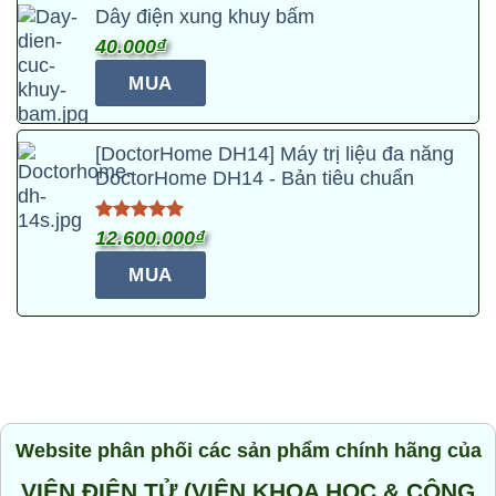
240.000₫.
Dây điện xung khuy bấm
40.000
₫
MUA
Sản
phẩm
[DoctorHome DH14] Máy trị liệu đa năng
này
DoctorHome DH14 - Bản tiêu chuẩn
có
nhiều
Được xếp
12.600.000
₫
biến
hạng
4.95
5 sao
thể.
MUA
Các
tùy
chọn
có
thể
được
Website phân phối các sản phẩm chính hãng của
chọn
trên
VIỆN ĐIỆN TỬ (VIỆN KHOA HỌC & CÔNG