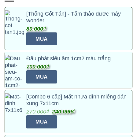
[Thống Cốt Tán] - Tấm thảo dược máy
wonder
80.000
₫
MUA
Đầu phát siêu âm 1cm2 màu trắng
700.000
₫
MUA
[Combo 6 cặp] Mặt nhựa dính miếng dán
xung 7x11cm
Giá
Giá
270.000
₫
240.000
₫
gốc
hiện
MUA
là:
tại
270.000₫.
là: