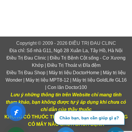
Copyright © 2009 - 2026 ĐIỀU TRỊ ĐAU CLINC
Địa chỉ: Số nhà G11, Ngõ 28 Xuân La, Tây Hồ, Hà Nội
Điều Trị Đau Clinic
|
Điều Trị Bệnh Cột sống
-
Cơ Xương
Khớp
|
Điều Trị Thoát vị Đĩa đệm
Điều Trị Đau Shop
|
Máy trị liệu DoctorHome
|
Máy trị liệu
Wonder
|
Máy trị liệu MPT8-12
|
Máy trị liệu GoldLife GL16
|
Con lăn Doctor100
Lưu ý những thông tin trên Website chỉ mang tính
tham khảo, bạn không được tự ý áp dụng khi chưa có
chỉ dẫn của thầy thuốc
KHÔNG CÓ THUỐC TIÊN, KHÔNG CÓ THẦN Y, KHÔNG
Chào bạn, bạn cần giúp gì ạ?
CÓ MÁY NÀO CHỮA BÁCH BỆNH