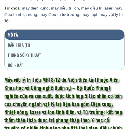
Từ khóa:
máy điện xung
,
máy điều trị ion
,
máy điều trị laser
,
máy
điều trị nhiệt nóng
,
máy điều trị từ trường
,
máy mpt
,
máy vật lý trị
liệu
MÔ TẢ
ĐÁNH GIÁ (11)
THÔNG SỐ KỸ THUẬT
HỎI - ĐÁP
Máy vật lý trị liệu MPT8-12 do Viện Điện tử (thuộc Viện
Khoa học và Công nghệ Quân sự – Bộ Quốc Phòng)
nghiên cứu và sản xuất, được tích hợp 5 tác nhân cơ bản
của chuyên ngành vật lý trị liệu bao gồm Điện xung,
Nhiệt nóng, Laser và Ion tĩnh điện, và Từ trường; kết hợp
thẩm thấu thảo dược trị phong thấp theo Y học cổ
truyền; có nhiều tính năng như đặt thời gian, điều chỉnh