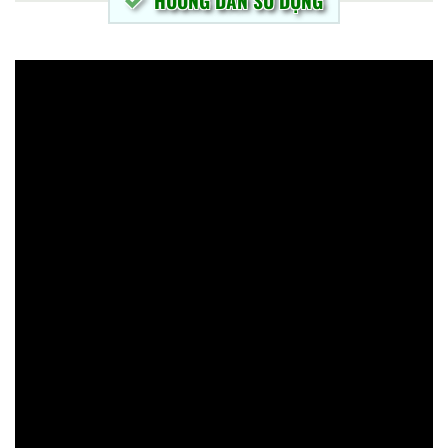
HƯỚNG DẪN SỬ DỤNG