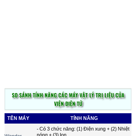
kiểm tra
và thanh toán
SO SÁNH TÍNH NĂNG CÁC MÁY VẬT LÝ TRỊ LIỆU CỦA
VIỆN ĐIỆN TỬ
TÊN MÁY
TÍNH NĂNG
- Có 3 chức năng: (1) Điện xung + (2) Nhiệt
nóng + (3) Ion