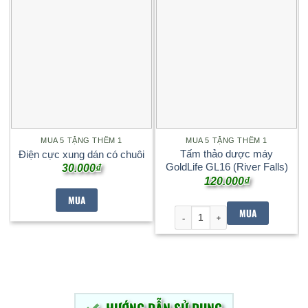
MUA 5 TẶNG THÊM 1
MUA 5 TẶNG THÊM 1
Tấm thảo dược máy
Điện cực xung dán có chuôi
GoldLife GL16 (River Falls)
30.000
₫
120.000
₫
MUA
MUA
Tấm thảo dược máy GoldLife GL