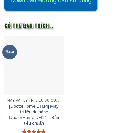
Download Hướng dẫn sử dụng
CÓ THỂ BẠN THÍCH…
New
MÁY VẬT LÝ TRỊ LIỆU BỘ QUỐC PHÒNG
[DoctorHome DH14] Máy
trị liệu đa năng
DoctorHome DH14 – Bản
tiêu chuẩn