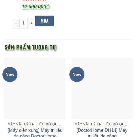
Được xếp
12.600.000
₫
hạng
4.95
5 sao
MUA
[DoctorHome DH14] Máy trị liệu đa năng DoctorHome DH14 - Bản 
SẢN PHẨM TƯƠNG TỰ
New
New
MÁY VẬT LÝ TRỊ LIỆU BỘ QUỐC PHÒNG
MÁY VẬT LÝ TRỊ LIỆU BỘ QUỐC PHÒNG
[Máy điện xung] Máy trị liệu
[DoctorHome DH14] Máy
đa năng DoctorHome
trị liệu đa năng