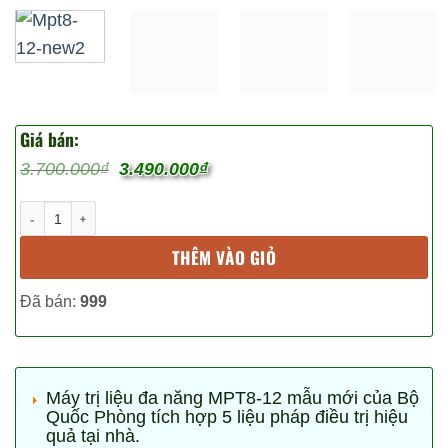
Giá bán:
Giá
Giá
3.700.000
₫
3.490.000
₫
gốc
hiện
là:
tại
[MPT8-12] Máy trị liệu đa năng MPT8-12 số lượng
3.700.000₫.
là:
3.490.000₫.
THÊM VÀO GIỎ
Đã bán:
999
Máy trị liệu đa năng MPT8-12 mẫu mới của Bộ
Quốc Phòng tích hợp 5 liệu pháp điều trị hiệu
quả tại nhà.