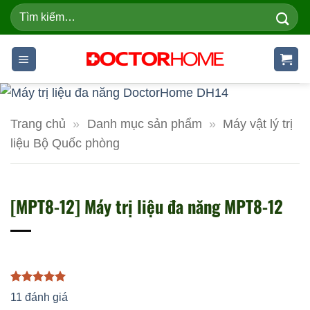
Skip
Tìm
kiếm:
to
content
Trang chủ
»
Danh mục sản phẩm
»
Máy vật lý trị
liệu Bộ Quốc phòng
[MPT8-12] Máy trị liệu đa năng MPT8-12
5.00
11
trên 5
11
đánh giá
dựa trên