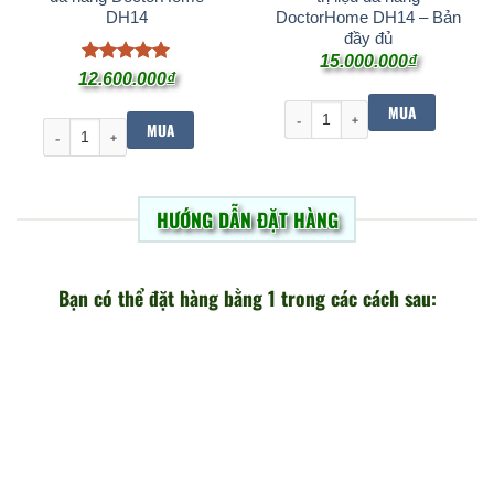
DH14
DoctorHome DH14 – Bản
đầy đủ
15.000.000
₫
Được xếp
12.600.000
₫
hạng
5
5
MUA
sao
[DoctorHome DH14] Máy trị li
MUA
[Máy điện xung] Máy trị liệu đa năng DoctorHome DH14 số lượng
HƯỚNG DẪN ĐẶT HÀNG
Bạn có thể đặt hàng bằng 1 trong các cách sau:
Gọi, nhắn tin SMS
084 589 8686