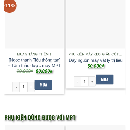
-11%
MUA 5 TẶNG THÊM 1
PHỤ KIỆN MÁY KÉO GIÃN CỘT SỐNG THN6-15
[Ngọc thanh Tiêu thống tán]
Dây nguồn máy vật lý trị liệu
– Tấm thảo dược máy MPT
50.000
₫
Giá
Giá
90.000
₫
80.000
₫
gốc
hiện
là:
tại
MUA
Dây nguồn máy vật lý trị liệu 
90.000₫.
là:
MUA
[Ngọc thanh Tiêu thống tán] - Tấm thảo dược máy MPT số lượng
80.000₫.
PHỤ KIỆN DÙNG ĐƯỢC VỚI MPT