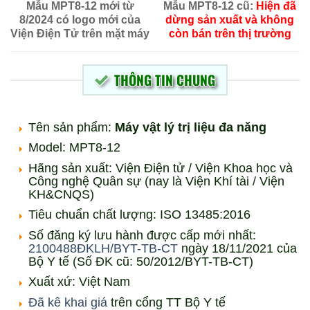
Mẫu MPT8-12 mới từ
Mẫu MPT8-12 cũ:
Hiện đã
8/2024 có logo mới của
dừng sản xuất và không
Viện Điện Tử trên mặt máy
còn bán trên thị trường
THÔNG TIN CHUNG
Tên sản phẩm:
Máy vật lý trị liệu đa năng
Model: MPT8-12
Hãng sản xuất: Viện Điện tử / Viện Khoa học và
Công nghệ Quân sự (nay là Viện Khí tài / Viện
KH&CNQS)
Tiêu chuẩn chất lượng: ISO 13485:2016
Số đăng ký lưu hành được cấp mới nhất:
2100488ĐKLH/BYT-TB-CT
ngày 18/11/2021 của
Bộ Y tế (Số ĐK cũ: 50/2012/BYT-TB-CT)
Xuất xứ: Việt Nam
Đã kê khai giá
trên cổng TT Bộ Y tế