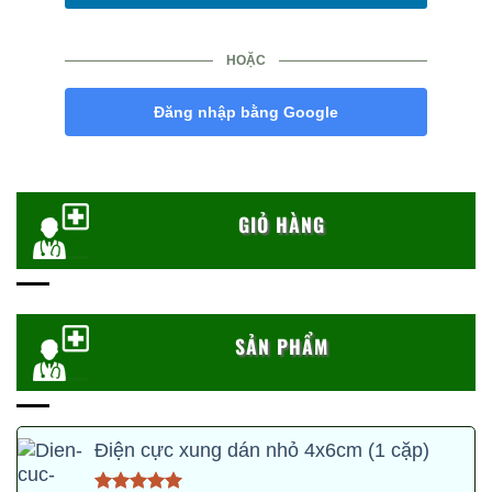
HOẶC
Đăng nhập bằng Google
GIỎ HÀNG
SẢN PHẨM
Điện cực xung dán nhỏ 4x6cm (1 cặp)