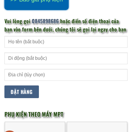
Vui lòng gọi
0845898686
hoặc điền số điện thoại của
bạn vào form bên dưới, chúng tôi sẽ gọi lại ngay cho bạn
PHỤ KIỆN THEO MÁY MPT