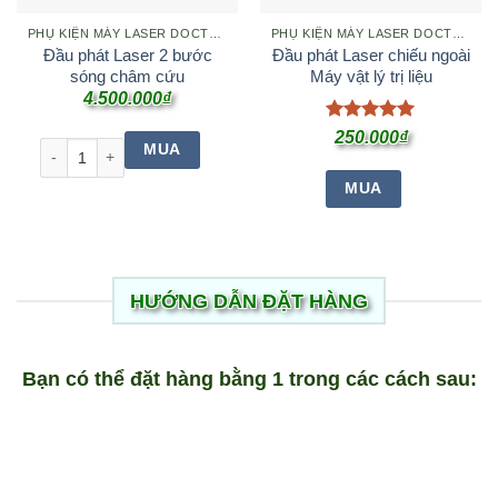
PHỤ KIỆN MÁY LASER DOCTORHOME DH18
PHỤ KIỆN MÁY LASER DOCTORHOME DH18
Đầu phát Laser 2 bước
Đầu phát Laser chiếu ngoài
sóng châm cứu
Máy vật lý trị liệu
4.500.000
₫
Được xếp
250.000
₫
Đầu phát Laser 2 bước sóng châm cứu số lượng
MUA
hạng
5
5
sao
MUA
HƯỚNG DẪN ĐẶT HÀNG
Bạn có thể đặt hàng bằng 1 trong các cách sau: