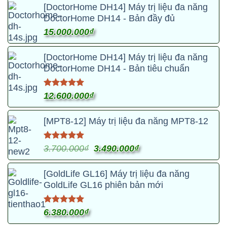
phẩm
thể
[DoctorHome DH14] Máy trị liệu đa năng
này
DoctorHome DH14 - Bản đầy đủ
được
có
chọn
15.000.000
₫
nhiều
trên
biến
trang
[DoctorHome DH14] Máy trị liệu đa năng
thể.
sản
DoctorHome DH14 - Bản tiêu chuẩn
Các
phẩm
tùy
Được xếp
12.600.000
₫
chọn
hạng
4.95
có
5 sao
thể
[MPT8-12] Máy trị liệu đa năng MPT8-12
được
chọn
Được xếp
Giá
Giá
3.700.000
₫
3.490.000
₫
trên
hạng
5.00
gốc
hiện
5 sao
trang
là:
tại
[GoldLife GL16] Máy trị liệu đa năng
sản
3.700.000₫.
là:
GoldLife GL16 phiên bản mới
phẩm
3.490.000₫.
Được xếp
6.380.000
₫
hạng
5.00
5 sao