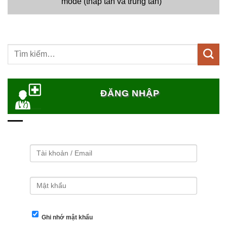
mode (thấp tần và trung tần)
Tìm
kiếm:
ĐĂNG NHẬP
Ghi nhớ mật khẩu