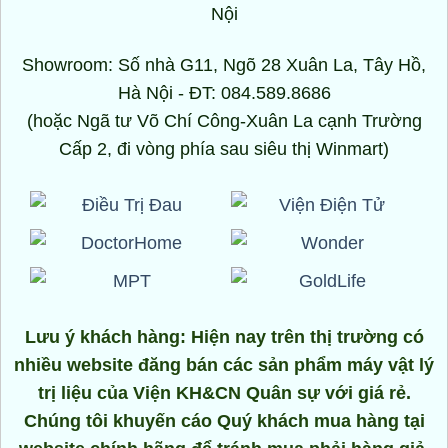
Nội
Showroom: Số nhà G11, Ngõ 28 Xuân La, Tây Hồ,
Hà Nội - ĐT: 084.589.8686
(hoặc Ngã tư Võ Chí Công-Xuân La cạnh Trường
Cấp 2, đi vòng phía sau siêu thị Winmart)
Lưu ý khách hàng: Hiện nay trên thị trường có
nhiều website đăng bán các sản phẩm máy vật lý
trị liệu của Viện KH&CN Quân sự với giá rẻ.
Chúng tôi khuyến cáo Quý khách mua hàng tại