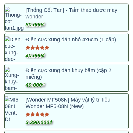
[Thống Cốt Tán] - Tấm thảo dược máy
wonder
80.000
₫
Điện cực xung dán nhỏ 4x6cm (1 cặp)
Được xếp
40.000
₫
hạng
5.00
Sản
5 sao
phẩm
Điện cực xung dán khuy bấm (cặp 2
này
miếng)
có
40.000
₫
nhiều
biến
[Wonder MF508N] Máy vật lý trị liệu
thể.
Wonder MF5-08N (New)
Các
tùy
Được xếp
3.390.000
₫
chọn
hạng
4.95
Sản
có
5 sao