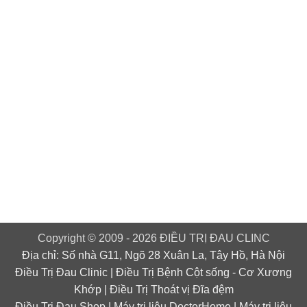
Copyright © 2009 - 2026 ĐIỀU TRỊ ĐAU CLINC
Địa chỉ: Số nhà G11, Ngõ 28 Xuân La, Tây Hồ, Hà Nội
Điều Trị Đau Clinic
|
Điều Trị Bệnh Cột sống
-
Cơ Xương
Khớp
|
Điều Trị Thoát vị Đĩa đệm
Điều Trị Đau Shop
|
Máy trị liệu DoctorHome
|
Máy trị liệu