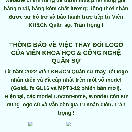
website chính hãng để tránh mua phải hàng giả,
hàng nhái, hàng kém chất lượng; đồng thời nhận
được sự hỗ trợ và bảo hành trực tiếp từ Viện
KH&CN Quân sự. Trân trọng !
THÔNG BÁO VỀ VIỆC THAY ĐỔI LOGO
CỦA VIỆN KHOA HỌC & CÔNG NGHỆ
QUÂN SỰ
Từ năm 2022 Viện KH&CN Quân sự thay đổi logo
nhận diện và đã cập nhật trên một số model
(GoldLife GL16 và MPT8-12 phiên bản mới).
Hiện tại, các model DoctorHome, Wonder còn sử
dụng logo cũ và vẫn còn giá trị nhận diện. Trân
trọng !