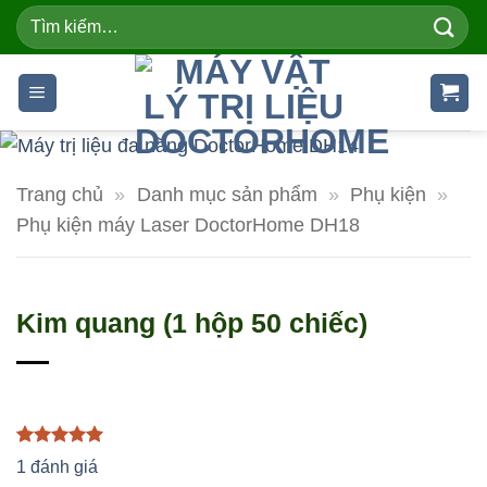
Skip
Tìm
kiếm:
to
content
Trang chủ
»
Danh mục sản phẩm
»
Phụ kiện
»
Phụ kiện máy Laser DoctorHome DH18
Kim quang (1 hộp 50 chiếc)
5.00
1
trên 5
1
đánh giá
dựa trên