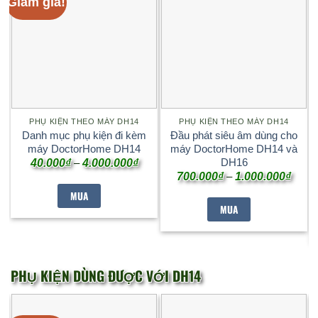
Giảm giá!
PHỤ KIỆN THEO MÁY DH14
PHỤ KIỆN THEO MÁY DH14
Danh mục phụ kiện đi kèm
Đầu phát siêu âm dùng cho
máy DoctorHome DH14
máy DoctorHome DH14 và
Khoảng
DH16
40.000
₫
–
4.000.000
₫
giá:
Khoả
700.000
₫
–
1.000.000
₫
từ
giá:
40.000₫
MUA
từ
đến
700.0
MUA
4.000.000₫
đến
1.000
PHỤ KIỆN DÙNG ĐƯỢC VỚI DH14