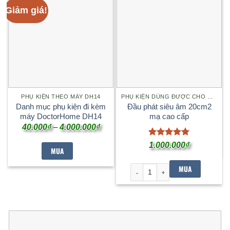
Giảm giá!
PHỤ KIỆN THEO MÁY DH14
PHỤ KIỆN DÙNG ĐƯỢC CHO DH14
Danh mục phụ kiện đi kèm
Đầu phát siêu âm 20cm2
máy DoctorHome DH14
mạ cao cấp
Khoảng
40.000
₫
–
4.000.000
₫
giá:
từ
Được xếp
1.000.000
₫
40.000₫
MUA
hạng
5
5
đến
sao
4.000.000₫
MUA
Đầu phát siêu âm 20cm2 mạ ca