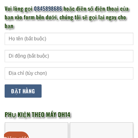
Vui lòng gọi
0845898686
hoặc điền số điện thoại của
bạn vào form bên dưới, chúng tôi sẽ gọi lại ngay cho
bạn
PHỤ KIỆN THEO MÁY DH14