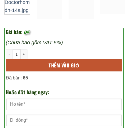
Giá bán:
0
₫
(Chưa bao gồm VAT 5%)
[DoctorHome DH14] Máy trị liệu đa năng DoctorHome DH
THÊM VÀO GIỎ
Đã bán:
65
Hoặc đặt hàng ngay: