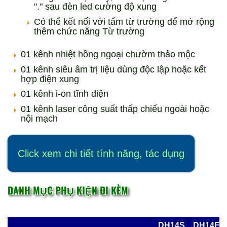
"." sau đèn led cường độ xung
Có thể kết nối với tấm từ trường để mở rộng
thêm chức năng Từ trường
01 kênh nhiệt hồng ngoại chườm thảo mộc
01 kênh siêu âm trị liệu dùng độc lập hoặc kết
hợp điện xung
01 kênh i-on tĩnh điện
01 kênh laser công suất thấp chiếu ngoài hoặc
nội mạch
Click xem chi tiết tính năng, tác dụng
DANH MỤC PHỤ KIỆN ĐI KÈM
DH14S
DH14F