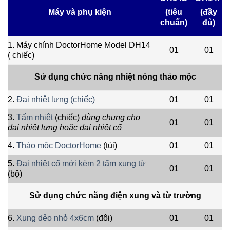
Máy và phụ kiện
(tiêu
(đầy
chuẩn)
đủ)
1. Máy chính DoctorHome Model DH14
01
01
( chiếc)
Sử dụng chức năng nhiệt nóng thảo mộc
2.
Đai nhiệt lưng (chiếc)
01
01
3.
Tấm nhiệt
(chiếc)
dùng chung cho
01
01
đai nhiệt lưng hoặc đai nhiệt cổ
4.
Thảo mộc DoctorHome
(túi)
01
01
5.
Đai nhiệt cổ mới kèm 2 tấm xung từ
01
01
(bộ)
Sử dụng chức năng điện xung và từ trường
6.
Xung dẻo nhỏ 4x6cm
(đôi)
01
01