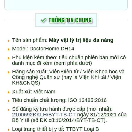
THÔNG TIN CHUNG
Tên sản phẩm:
Máy vật lý trị liệu đa năng
Model: DoctorHome DH14
Phụ kiện kèm theo: tiêu chuẩn phiên bản mới có
danh mục đi kèm (xem phía dưới)
Hãng sản xuất: Viện Điện tử / Viện Khoa học và
Công nghệ Quân sự (nay là Viện Khí tài / Viện
KH&CNQS)
Xuất xứ: Việt Nam
Tiêu chuẩn chất lượng: ISO 13485:2016
Số đăng ký lưu hành được cấp (mới nhất):
2100692ĐKLH/BYT-TB-CT
ngày 31/12/2021 của
Bộ Y tế (số ĐK cũ:10/2014/BYT-TB-CT).
Loại trang thiết bị y tế: TTBYT Loại B