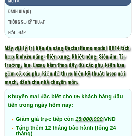
MÔ TẢ
ĐÁNH GIÁ (0)
THÔNG SỐ KỸ THUẬT
HỎI - ĐÁP
Máy vật lý trị liệu đa năng
DoctorHome
model DH14 tích
hợp 6 chức năng: Điện xung, Nhiệt nóng, Siêu âm, Từ
trường, Ion, Laser, kèm theo đầy đủ các phụ kiện bao
gồm cả các phụ kiện để thực hiện kỹ thuật laser nội
mạch, dành cho nhà chuyên môn.
Khuyến mại đặc biệt cho 05 khách hàng đầu
tiên trong ngày hôm nay:
Giảm giá trực tiếp còn
15.000.000
VND
Tặng thêm 12 tháng bảo hành (tổng 24
tháng)