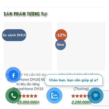
SẢN PHẨM TƯƠNG TỰ
-12%
So sánh DH14
New
MÁY VẬT LÝ TRỊ LIỆU BỘ QUỐC PHÒNG
MÁY VẬT LÝ TRỊ LIỆU BỘ QUỐC PHÒNG
[DoctorHome DH16] Máy
[Wonder MF508] Máy vật
Chào bạn, bạn cần giúp gì ạ?
trị liệu đa năng
lý trị liệu Wonder MF5-08
DoctorHome DH16
(Thường)
💬
Được xếp
Được xếp
25.000.000
₫
2.290.000
₫
hạng
5
5
hạng
5
5