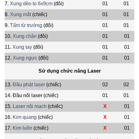
7.
Xung dẻo to 6x9cm
(đôi)
01
01
8.
Xung mắt
(chiếc)
01
01
9.
Tấm từ trường
(đôi)
01
01
10.
Xung chân
(đôi)
01
01
11.
Xung tay
(đôi)
01
01
12.
Xung ngực
(đôi)
01
01
Sử dụng chức năng Laser
13.
Đầu phát laser
(chiếc)
02
02
14. Đầu nối laser (chiếc)
01
01
15.
Laser nội mạch
(chiếc)
X
01
16.
Kim quang
(chiếc)
X
01
17.
Kim luồn
(chiếc)
X
01