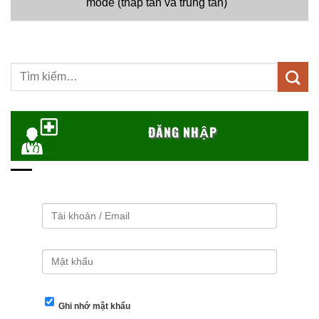
mode (thấp tần và trung tần)
Tìm
kiếm:
ĐĂNG NHẬP
Ghi nhớ mật khẩu