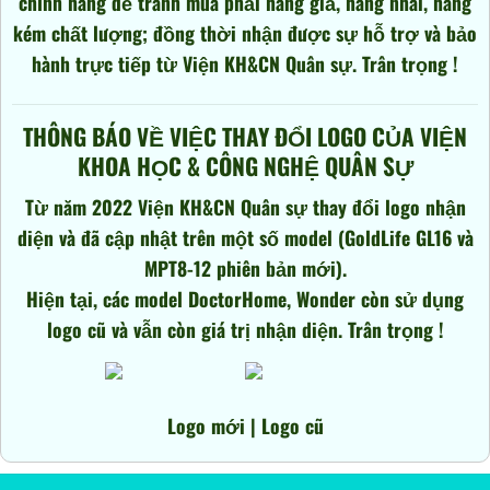
chính hãng để tránh mua phải hàng giả, hàng nhái, hàng
kém chất lượng; đồng thời nhận được sự hỗ trợ và bảo
hành trực tiếp từ Viện KH&CN Quân sự. Trân trọng !
THÔNG BÁO VỀ VIỆC THAY ĐỔI LOGO CỦA VIỆN
KHOA HỌC & CÔNG NGHỆ QUÂN SỰ
Từ năm 2022 Viện KH&CN Quân sự thay đổi logo nhận
diện và đã cập nhật trên một số model (GoldLife GL16 và
MPT8-12 phiên bản mới).
Hiện tại, các model DoctorHome, Wonder còn sử dụng
logo cũ và vẫn còn giá trị nhận diện. Trân trọng !
Logo mới | Logo cũ