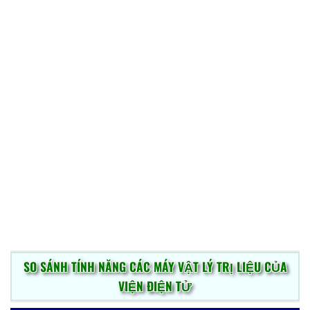
Nhắn tin messenger
kiểm tra
và thanh toán
SO SÁNH TÍNH NĂNG CÁC MÁY VẬT LÝ TRỊ LIỆU CỦA
VIỆN ĐIỆN TỬ