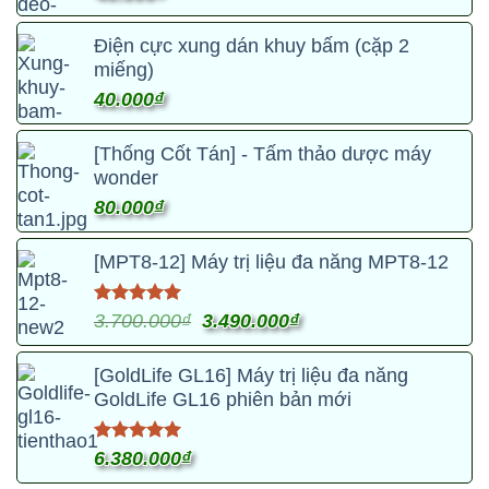
nhiều
hạng
5.00
Sản
5 sao
biến
phẩm
Điện cực xung dán khuy bấm (cặp 2
thể.
này
miếng)
Các
có
40.000
₫
tùy
nhiều
chọn
biến
có
[Thống Cốt Tán] - Tấm thảo dược máy
thể.
thể
wonder
Các
được
80.000
₫
tùy
chọn
chọn
trên
[MPT8-12] Máy trị liệu đa năng MPT8-12
có
trang
thể
sản
được
Được xếp
Giá
Giá
3.700.000
₫
3.490.000
₫
phẩm
hạng
5.00
chọn
gốc
hiện
5 sao
trên
là:
tại
[GoldLife GL16] Máy trị liệu đa năng
trang
3.700.000₫.
là:
GoldLife GL16 phiên bản mới
sản
3.490.000₫.
phẩm
Được xếp
6.380.000
₫
hạng
5.00