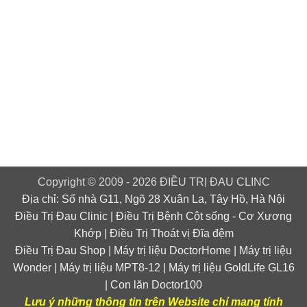
Copyright © 2009 - 2026 ĐIỀU TRỊ ĐAU CLINC
Địa chỉ: Số nhà G11, Ngõ 28 Xuân La, Tây Hồ, Hà Nội
Điều Trị Đau Clinic
|
Điều Trị Bệnh Cột sống
-
Cơ Xương
Khớp
|
Điều Trị Thoát vị Đĩa đệm
Điều Trị Đau Shop
|
Máy trị liệu DoctorHome
|
Máy trị liệu
Wonder
|
Máy trị liệu MPT8-12
|
Máy trị liệu GoldLife GL16
|
Con lăn Doctor100
Lưu ý những thông tin trên Website chỉ mang tính