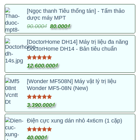
[Ngọc thanh Tiêu thống tán] - Tấm thảo
dược máy MPT
Giá
Giá
90.000
₫
80.000
₫
gốc
hiện
là:
tại
[DoctorHome DH14] Máy trị liệu đa năng
90.000₫.
là:
DoctorHome DH14 - Bản tiêu chuẩn
80.000₫.
Được xếp
12.600.000
₫
hạng
4.95
5 sao
[Wonder MF508N] Máy vật lý trị liệu
Wonder MF5-08N (New)
Được xếp
3.390.000
₫
hạng
4.95
Sản
5 sao
phẩm
Điện cực xung dán nhỏ 4x6cm (1 cặp)
này
có
Được xếp
40.000
₫