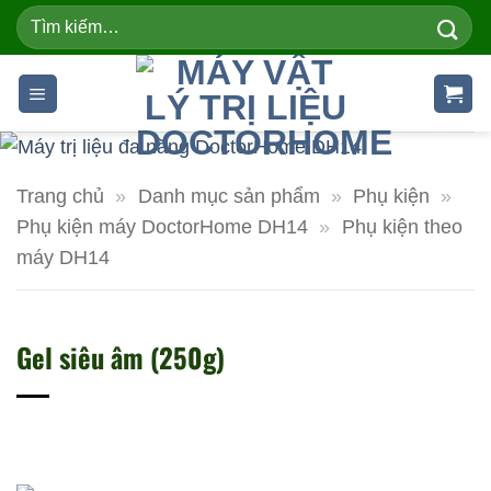
Skip
Tìm
kiếm:
to
content
Trang chủ
»
Danh mục sản phẩm
»
Phụ kiện
»
Phụ kiện máy DoctorHome DH14
»
Phụ kiện theo
máy DH14
Gel siêu âm (250g)