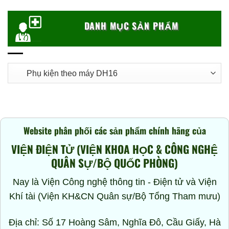
5 sao
DANH MỤC SẢN PHẨM
Website phân phối các sản phẩm chính hãng của
VIỆN ĐIỆN TỬ (VIỆN KHOA HỌC & CÔNG NGHỆ
QUÂN SỰ/BỘ QUỐC PHÒNG)
Nay là Viện Công nghệ thông tin - Điện tử và Viện
Khí tài (Viện KH&CN Quân sự/Bộ Tổng Tham mưu)
Địa chỉ: Số 17 Hoàng Sâm, Nghĩa Đô, Cầu Giấy, Hà