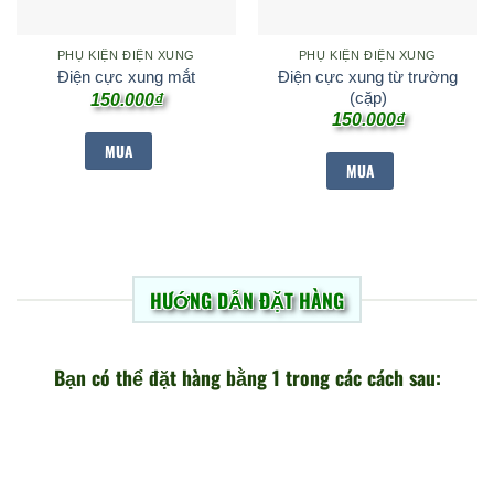
PHỤ KIỆN ĐIỆN XUNG
PHỤ KIỆN ĐIỆN XUNG
Điện cực xung từ trường
Điện cực xung mắt
(cặp)
150.000
₫
150.000
₫
Sản
Sản
phẩm
MUA
phẩm
Sản
MUA
này
Sản
này
phẩm
có
phẩm
có
này
nhiều
này
có
nhiều
biến
có
nhiều
biến
thể.
nhiều
biến
thể.
HƯỚNG DẪN ĐẶT HÀNG
Các
biến
thể.
Các
tùy
thể.
Các
tùy
chọn
Các
tùy
chọn
Bạn có thể đặt hàng bằng 1 trong các cách sau:
có
tùy
chọn
có
thể
chọn
có
thể
được
có
thể
được
chọn
thể
được
chọn
trên
được
chọn